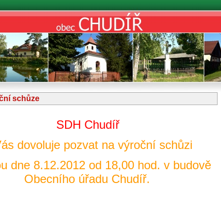
ční schůze
SDH Chudíř
Vás dovoluje pozvat na výroční schůzi
u dne 8.12.2012 od 18,00 hod. v budově
Obecního úřadu Chudíř.