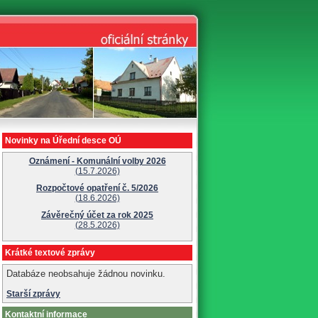
Novinky na Úřední desce OÚ
Oznámení - Komunální volby 2026
(15.7.2026)
Rozpočtové opatření č. 5/2026
(18.6.2026)
Závěrečný účet za rok 2025
(28.5.2026)
Krátké textové zprávy
Databáze neobsahuje žádnou novinku.
Starší zprávy
Kontaktní informace