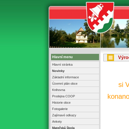
Hlavní menu
Výro
Hlavní stránka
Novinky
Základní informace
si 
Územní plán obce
Knihovna
konano
Prodejna COOP
Historie obce
Fotogalerie
Zajímavé odkazy
Ankety
Mateřská škola