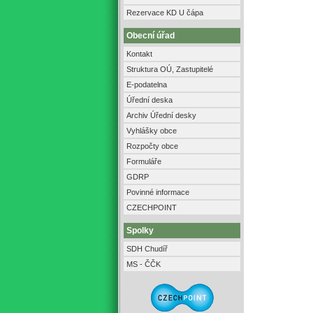
Rezervace KD U čápa
Obecní úřad
Kontakt
Struktura OÚ, Zastupitelé
E-podatelna
Úřední deska
Archiv Úřední desky
Vyhlášky obce
Rozpočty obce
Formuláře
GDRP
Povinné informace
CZECHPOINT
Spolky
SDH Chudíř
MS - ČČK