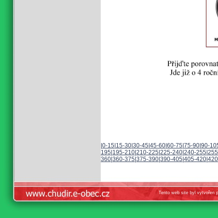
|
0-15
|
15-30
|
30-45
|
45-60
|
60-75
|
75-90
|
90-10
195
|
195-210
|
210-225
|
225-240
|
240-255
|
255
360
|
360-375
|
375-390
|
390-405
|
405-420
|
420
Tento web site byl vytvořen 