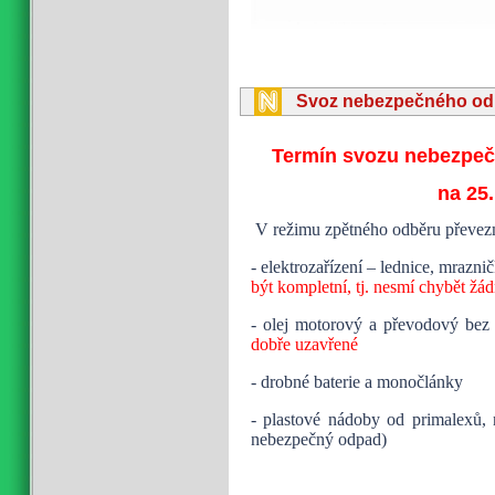
Svoz nebezpečného o
Termín svozu nebezpeč
na 25.
V režimu zpětného odběru převez
- elektrozařízení – lednice, mrazni
být kompletní, tj. nesmí chybět žá
- olej motorový a převodový bez p
dobře uzavřené
- drobné baterie a monočlánky
- plastové nádoby od primalexů,
nebezpečný odpad)