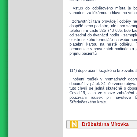
· vstup do odběrového místa je b
vchodem za lékárnou u hlavního vcho
· zdravotníci tam provádějí odběry ne
dospělé nebo pediatra, ale i pro samo
telefonním čísle 326 743 636, kde lz
od sedmi do dvanácti hodin · samoplá
elektronického formuláře na webu ne
platební kartou na místě odběru.
nemocnice v provozních hodinách a je 
příjmu pacientů
114) doporučení krajského krizového 
· nošení roušek v hromadných dopra
doporučil v pátek 24. července obyva
tuto chvíli se jedná skutečně o dop
Covid-19, a to ve snaze zabránění d
používání roušek při návštěvě l
Středočeského kraje.
Drůbežárna Mírovka