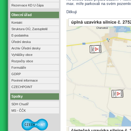
max. míře parkovali na svém pozemku
Rezervace KD U čápa
Děkuji
Obecní úřad
Kontakt
Struktura OÚ, Zastupitelé
E-podatelna
Úřední deska
Archiv Úřední desky
Vyhlášky obce
Rozpočty obce
Formuláře
GDRP
Povinné informace
CZECHPOINT
Spolky
SDH Chudíř
MS - ČČK