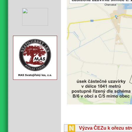
Výzva ČEZu k ořezu st