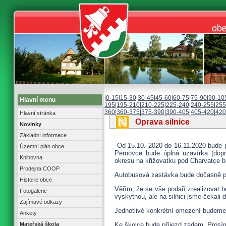
|
0-15
|
15-30
|
30-45
|
45-60
|
60-75
|
75-90
|
90-10
Hlavní menu
195
|
195-210
|
210-225
|
225-240
|
240-255
|
255
360
|
360-375
|
375-390
|
390-405
|
405-420
|
420
Hlavní stránka
Oprava silnice
Novinky
Základní informace
Od 15.10. 2020 do 16.11.2020 bude p
Územní plán obce
Pernovce bude úplná uzavírka (dopr
Knihovna
okresu na křižovatku pod Charvatce 
Prodejna COOP
Autobusová zastávka bude dočasně př
Historie obce
Věřím, že se vše podaří zrealizovat 
Fotogalerie
vyskytnou, ale na silnici jsme čekali 
Zajímavé odkazy
Jednotlivé konkrétní omezení budeme ř
Ankety
Mateřská škola
Ke školce bude příjezd zadem. Prosí