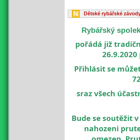
Dětské rybářské závod
Rybářský spolek 
pořádá již tradič
26.9.2020 
Přihlásit se může
7
sraz všech účast
Bude se soutěžit v
nahozeni prutem
omezen. Pru